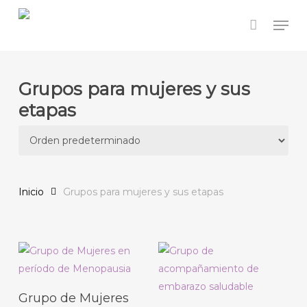
Skip
Men
to
main
content
Grupos para mujeres y sus
etapas
Inicio
Grupos para mujeres y sus etapas
Agregar Al Carrito
Grupo de Mujeres