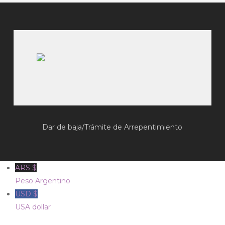
Dar de baja/Trámite de Arrepentimiento
ARS $
Peso Argentino
USD $
USA dollar