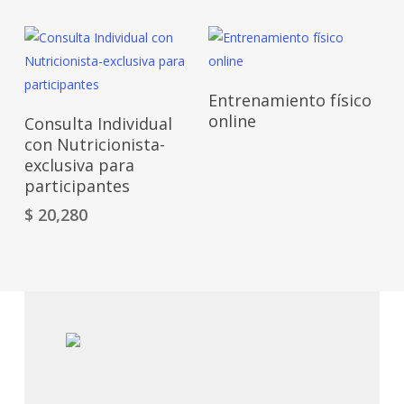
Leer Más
Entrenamiento físico
Agregar Al Carrito
online
Consulta Individual
con Nutricionista-
exclusiva para
participantes
$
20,280